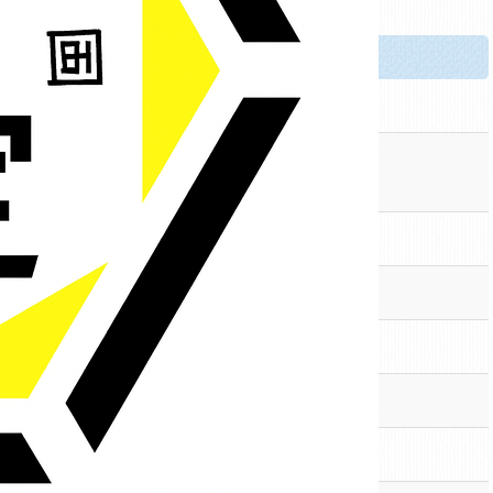
イエ
町1183-2-1F （
アクセスマップ
）
 井坂 春樹
8年）5月