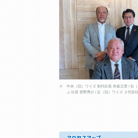
※ 中央（旧）ワイズ 初代社長 井坂立実 / 右
ぷ 社長 菅野秀介 / 左（旧）ワイズ ２代目