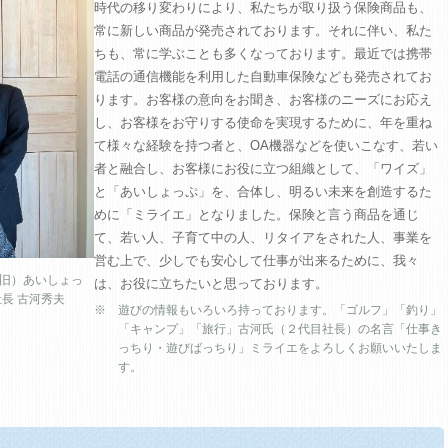
時代の移り変わりにより、私たちが取り扱う保険商品も、
常に新しい商品が発売されております。それに伴い、私た
ちも、常に学ぶことも多くなっております。最近では携帯
電話の通信機能を利用した自動車保険なども発売されてお
ります。お客様の意向をお聞き、お客様のニーズにお応え
し、お客様をお守りする使命を実現するために、年を重ね
て様々な経験を持つ者と、OA機器などを使いこなす、若い
者と融合し、お客様にお役に立つ組織として、「ワイズ」
と「あいしょっぷ」を、合体し、明るい未来を創造するた
めに「ミライエ」となりました。保険と言う商品を通じ
て、若い人、子育て中の人、リタイアをされた人、事業を
営む上で、少しでも安心して仕事が出来るために、我々
（旧）あいしょっ
は、お役に立ちたいと思っております。
社長 古河秀夫
※ 遊びの情報もいろいろ持っております。「ゴルフ」「釣り」
「キャンプ」「旅行」古河氏（２代目社長）の名言「仕事き
っちり・遊びばっちり」ミライエをよろしくお願いいたしま
す。