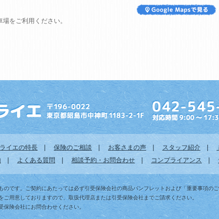
車場をご利用ください。
ライエの特長
|
保険のご相談
|
お客さまの声
|
スタッフ紹介
|
内
|
よくある質問
|
相談予約・お問合わせ
|
コンプライアンス
|
たものです。ご契約にあたっては必ず引受保険会社の商品パンフレットおよび「重要事項の
をご用意しておりますので、取扱代理店または引受保険会社までご請求ください。
受保険会社にお問合わせください。