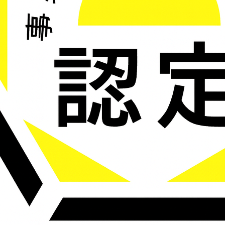
会社名
株式会社ミラ
所在地
〒196-0022
東京都昭島市中神
Tel
042-545-5681
Fax
042-545-5724
代 表
代表取締役社長
設 立
1996年（平成
資本金
9,000,000円