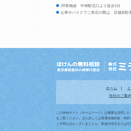
JR青梅線 中神駅北口より徒歩2分
お車やバイクでご来店の際は、店舗前駐
ホーム
|
ミ
当社のご案
このWebサイト（ホームページ）は概要を説明し
をご覧ください。また詳しくは普通保険約款・特約
ご不明な点がございましたら、取扱代理店または引