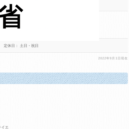
命保険・小額短期保険代理店業
取扱業・ドローン空撮業・健康、防災減災に関する事業
サービス
0 / 定休日： 土日・祝日
2022年9月1日現在
ライエ