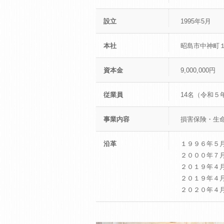
設立
1995年5月
本社
昭島市中神町
資本金
9,000,000円
従業員
14名（令和５
事業内容
損害保険・生
沿革
１９９６年５
２０００年７
２０１９年４
２０１９年４
２０２０年４月