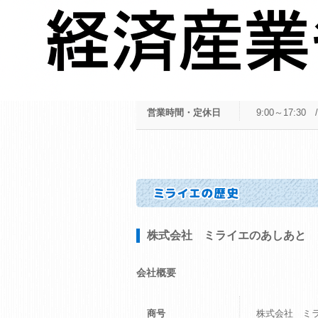
スタッフ数
7名
事業内容
損害保険・生
オートリース
結婚相手紹介
営業時間・定休日
9:00～17:3
株式会社 ミライエのあしあと
会社概要
商号
株式会社 ミ